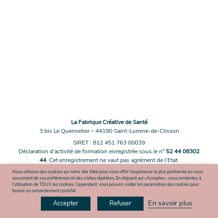
La Fabrique Créative de Santé
3 bis Le Quennetier – 44190 Saint-Lumine-de-Clisson
SIRET : 812 451 763 00039
Déclaration d’activité de formation enregistrée sous le n°
52 44 08302
44
. Cet enregistrement ne vaut pas agrément de l’Etat.
Mentions légales
Nous utilisons des cookies sur notre site Web pour vous offrir l'expérience la plus pertinente en vous
souvenant de vos préférences et des visites répétées. En cliquant sur «Accepter», vous consentez à
Copyright © 2026 La Fabrique Créative de Santé – Tous droits réservés –
l'utilisation de TOUS les cookies. Cependant, vous pouvez visiter les paramètres des cookies pour
Réalisé par Digisanté
fournir un consentement contrôlé.
En savoir plus
Accepter
Refuser